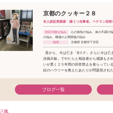
京都のクッキー２８
本人訴訟実践家・躁うつ当事者。ベテラン回答
対応可能な悩み
心の病気の悩み、体の不調の
の悩み、職場の人間関係の悩み
地域
京都府 京都市下京区
昔から、今は亡き「Bステ」さらに今は亡
決掲示板」でやたらと相談者から感謝もさ
いが悪く２５年間の回答禁止を食らってい
妊のハウツーを教えたあたりが問題視され
ブログ一覧
記事