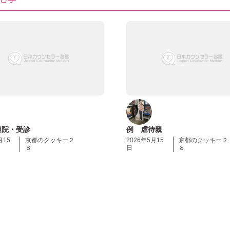
通院・受診
例 虐待親
月15
京都のクッキー２
2026年5月15
京都のクッキー２
８
日
８