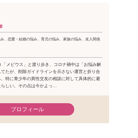
者
悩み、恋愛・結婚の悩み、育児の悩み、家族の悩み、友人関係
き「メビウス」と渡り歩き、コロナ禍中は「お悩み解
れてたが、削除ガイドラインを示さない運営と折り合
る。特に青少年の異性交友の相談に対して具体的に避
たらしい。その点は今かよっ…
プロフィール