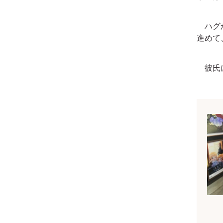
ハグか
進めて
彼氏に