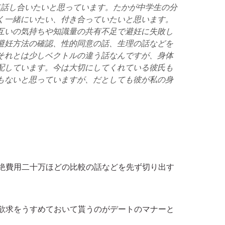
て話し合いたいと思っています。たかが中学生の分
く一緒にいたい、付き合っていたいと思います。
互いの気持ちや知識量の共有不足で避妊に失敗し
避妊方法の確認、性的同意の話、生理の話などを
それとは少しベクトルの違う話なんですが、身体
配しています。今は大切にしてくれている彼氏も
もないと思っていますが、だとしても彼が私の身
。
絶費用二十万ほどの比較の話などを先ず切り出す
欲求をうすめておいて貰うのがデートのマナーと