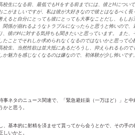
高校生になる前、最低でもHをする前までには、彼とHについ
おこがましいですが、私は彼が大好きなので彼とはなるべく長
考えると自分にとっても彼にとっても大事なことだし、もしお
、関係が崩れるようなトラブルになったらと思うと怖いので、
り、彼のHに対する気持ちも聞きたいと思っています。 また、
したことでそれしか求められなくなるのではないかと思って心
高校生。当然性欲は並大抵にあるだろうし、抑えられるもので
しか魅力を感じなくなるのは嫌なので、初体験が少し怖いです
時事ネタのニュース関連で、「緊急避妊薬（一万ほど）」と中
うかと思う。
、基本的に射精を済ませて貰ってから会うとかで、その手の
正しいかと。