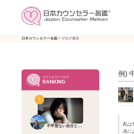
日本カウンセラー名鑑
>
ブログ表示
例)
カウンセラーブログ
RANKING
私は
不甲斐ない自分と…
為に