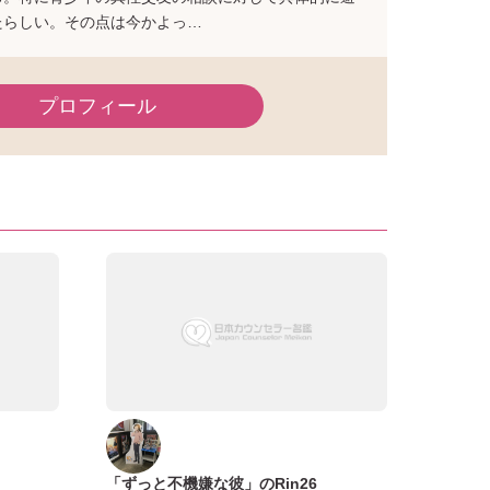
たらしい。その点は今かよっ…
プロフィール
「ずっと不機嫌な彼」のRin26