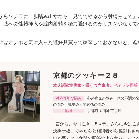
らソチラに一歩踏み出すなら「見ててやるから射精みせて」
、膣への性器挿入や膣内射精を極力避けるのがリスク少なくて
はオナホと気に入った避妊具買って練習しておかないと、進
京都のクッキー２８
本人訴訟実践家・躁うつ当事者。ベテラン回答
対応可能な悩み
心の病気の悩み、体の不調の
の悩み、職場の人間関係の悩み
地域
京都府 京都市下京区
昔から、今は亡き「Bステ」さらに今は亡
決掲示板」でやたらと相談者から感謝もさ
いが悪く２５年間の回答禁止を食らってい