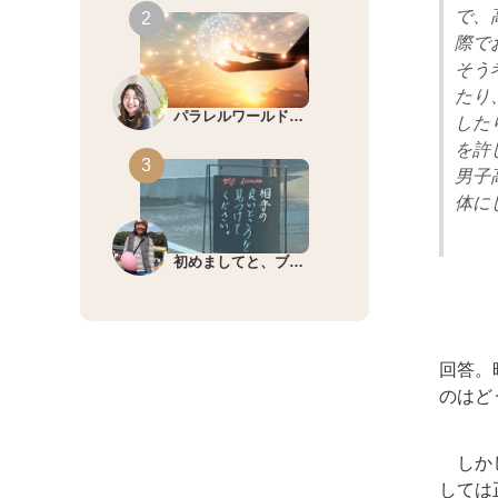
で、
際で
そう
たり
パラレルワールド…
した
を許
男子
体に
初めましてと、ブ…
回答。
のはど
しかし
しては