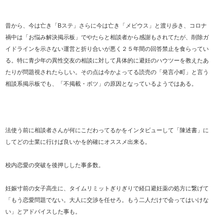
昔から、今は亡き「Bステ」さらに今は亡き「メビウス」と渡り歩き、コロナ
禍中は「お悩み解決掲示板」でやたらと相談者から感謝もされてたが、削除ガ
イドラインを示さない運営と折り合いが悪く２５年間の回答禁止を食らってい
る。特に青少年の異性交友の相談に対して具体的に避妊のハウツーを教えたあ
たりが問題視されたらしい。その点は今かよってる読売の「発言小町」と言う
相談系掲示板でも、「不掲載・ボツ」の原因となっているようではある。
法使う前に相談者さんが何にこだわってるかをインタビューして「陳述書」に
してどの士業に行けば良いかを的確にオススメ出来る。
校内恋愛の突破を後押しした事多数。
妊娠寸前の女子高生に、タイムリミットぎりぎりで経口避妊薬の処方に繋げて
「もう恋愛問題でない。大人に交渉を任せろ。もう二人だけで会ってはいけな
い」とアドバイスした事も。