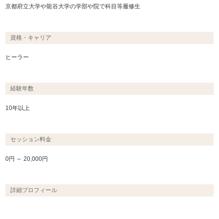
京都府立大学や龍谷大学の学部や院で科目等履修生
資格・キャリア
ヒーラー
経験年数
10年以上
セッション料金
0円 ～ 20,000円
詳細プロフィール