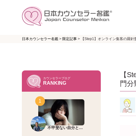
日本カウンセラー名鑑
>
限定記事
>
【Step1】オンライン集客の
【S
カウンセラーブログ
門分
RANKING
不甲斐ない自分と…