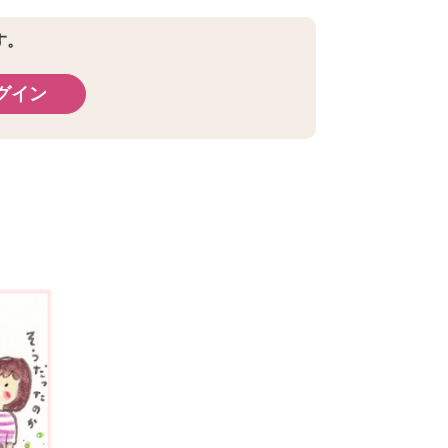
す。
グイン